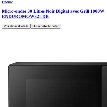
Enduro
Micro-ondes 30 Litres Noir Digital avec Grill 1000W
ENDUROMOW32LDB
Voir détails
Détails
Où acheter
Acheter