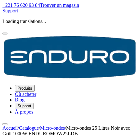
+221 76 620 93 84
Trouver un magasin
Support
Loading translations...
Produits
Où acheter
Blog
Support
À propos
Accueil
/
Catalogue
/
Micro-ondes
/
Micro-ondes 25 Litres Noir avec
Grill 1000W ENDUROMOW25LDB