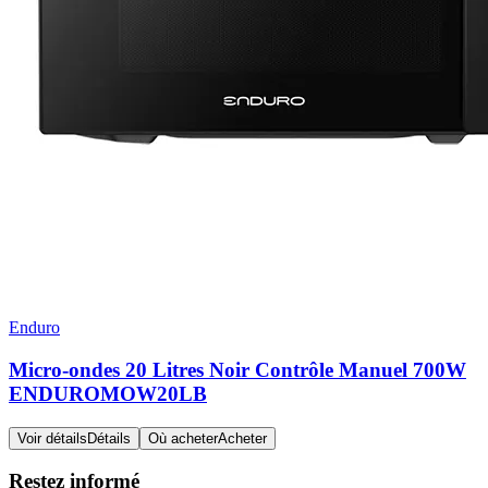
Enduro
Micro-ondes 20 Litres Noir Contrôle Manuel 700W
ENDUROMOW20LB
Voir détails
Détails
Où acheter
Acheter
Restez informé