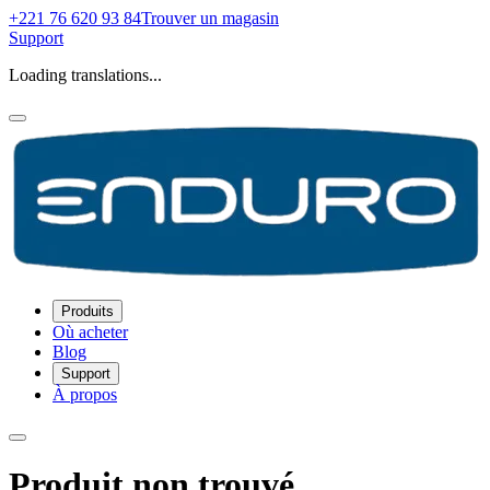
+221 76 620 93 84
Trouver un magasin
Support
Loading translations...
Produits
Où acheter
Blog
Support
À propos
Produit non trouvé