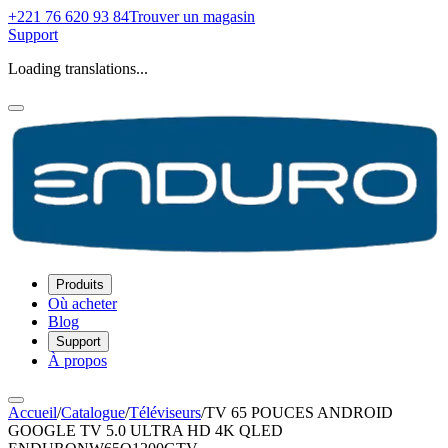
+221 76 620 93 84
Trouver un magasin
Support
Loading translations...
Produits
Où acheter
Blog
Support
À propos
Accueil
/
Catalogue
/
Téléviseurs
/
TV 65 POUCES ANDROID
GOOGLE TV 5.0 ULTRA HD 4K QLED